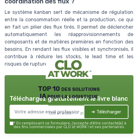
coordination des flux ?
Le système kanban sert de mécanisme de régulation
entre la consommation réelle et la production, ce qui
en fait un pilier des flux tirés. Il permet de déclencher
automatiquement les réapprovisionnements de
composants et de matières premières en fonction des
besoins. En rendant les flux visibles et synchronisés, il
contribue à réduire les stocks, le lead time et les
risques de rupture.
TOP 10 des solutions
IA pour la logistique
Téléchargez gratuitement le livre blanc
➔ Télécharger
CLO at WORK ! — 2026
*
En remplissant ce formulaire, j’accepte d’être contacté(e) à
des fins commerciales par CLO at WORK ! et ses partenaires.