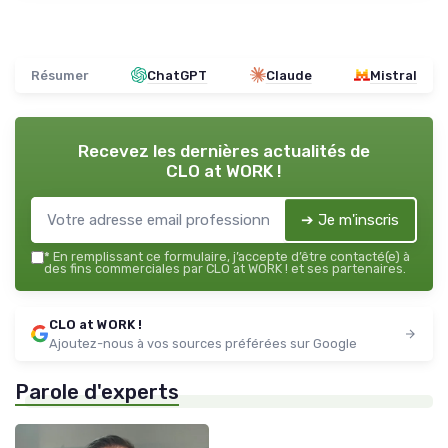
Résumer
ChatGPT
Claude
Mistral
Recevez les dernières actualités de
CLO at WORK !
➔ Je m'inscris
*
En remplissant ce formulaire, j’accepte d’être contacté(e) à
des fins commerciales par CLO at WORK ! et ses partenaires.
CLO at WORK !
Ajoutez-nous à vos sources préférées sur Google
Parole d'experts