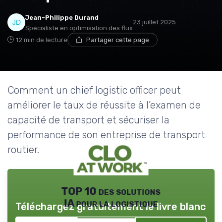
Jean-Philippe Durand
23 juillet 2025
Spécialiste en optimisation des flux
12 min de lecture
Partager cette page
Comment un chief logistic officer peut
améliorer le taux de réussite à l’examen de
capacité de transport et sécuriser la
performance de son entreprise de transport
routier.
TOP 10 des solutions
IA pour la logistique
Téléchargez gratuitement le livre blanc