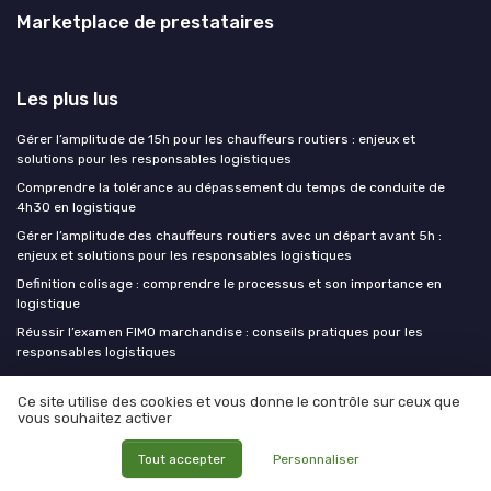
Marketplace de prestataires
Les plus lus
Gérer l’amplitude de 15h pour les chauffeurs routiers : enjeux et
solutions pour les responsables logistiques
Comprendre la tolérance au dépassement du temps de conduite de
4h30 en logistique
Gérer l’amplitude des chauffeurs routiers avec un départ avant 5h :
enjeux et solutions pour les responsables logistiques
Definition colisage : comprendre le processus et son importance en
logistique
Réussir l’examen FIMO marchandise : conseils pratiques pour les
responsables logistiques
Ce site utilise des cookies et vous donne le contrôle sur ceux que
Les derniers articles
vous souhaitez activer
Vie ma vie de Chief Logistic Officer : jung logistique condi service
Tout accepter
Personnaliser
comme art de vivre opérationnel