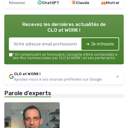
Résumer
ChatGPT
Claude
Mistral
Recevez les dernières actualités de
CLO at WORK !
➔ Je m'inscris
*
En remplissant ce formulaire, j’accepte d’être contacté(e) à
des fins commerciales par CLO at WORK ! et ses partenaires.
CLO at WORK !
Ajoutez-nous à vos sources préférées sur Google
Parole d'experts