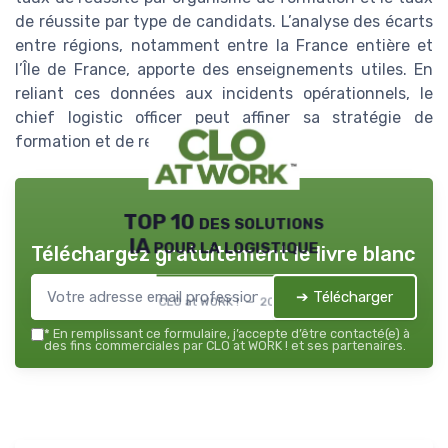
de réussite par type de candidats. L’analyse des écarts
entre régions, notamment entre la France entière et
l’Île de France, apporte des enseignements utiles. En
reliant ces données aux incidents opérationnels, le
chief logistic officer peut affiner sa stratégie de
formation et de recrutement.
TOP 10 des solutions
IA pour la logistique
Téléchargez gratuitement le livre blanc
➔ Télécharger
CLO at WORK ! — 2026
*
En remplissant ce formulaire, j’accepte d’être contacté(e) à
des fins commerciales par CLO at WORK ! et ses partenaires.