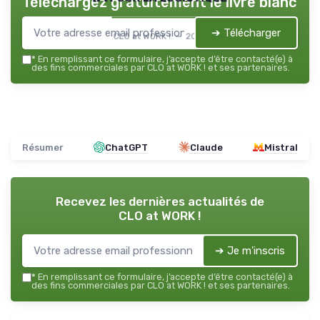
Téléchargez gratuitement le livre blanc
➔ Télécharger
CLO at WORK ! — 2026
*
En remplissant ce formulaire, j’accepte d’être contacté(e) à
des fins commerciales par CLO at WORK ! et ses partenaires.
Résumer
ChatGPT
Claude
Mistral
Recevez les dernières actualités de
CLO at WORK !
➔ Je m'inscris
*
En remplissant ce formulaire, j’accepte d’être contacté(e) à
des fins commerciales par CLO at WORK ! et ses partenaires.