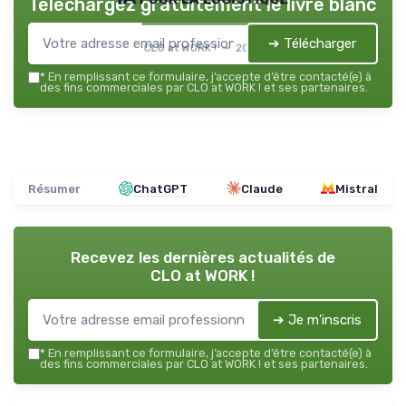
Téléchargez gratuitement le livre blanc
➔ Télécharger
CLO at WORK ! — 2026
*
En remplissant ce formulaire, j’accepte d’être contacté(e) à
des fins commerciales par CLO at WORK ! et ses partenaires.
Résumer
ChatGPT
Claude
Mistral
Recevez les dernières actualités de
CLO at WORK !
➔ Je m'inscris
*
En remplissant ce formulaire, j’accepte d’être contacté(e) à
des fins commerciales par CLO at WORK ! et ses partenaires.