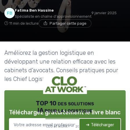
Fatima Ben Hassine
9 janvier 2025
Spécialiste en chaîne d'approvisionnement
11 min de lecture
Partager cette page
Améliorez la gestion logistique en
développant une relation efficace avec les
cabinets d’avocats. Conseils pratiques pour
les Chief Logistic Officers.
TOP 10 des solutions
IA pour la logistique
Téléchargez gratuitement le livre blanc
➔ Télécharger
CLO at WORK ! — 2026