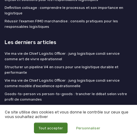
Definition colisage : comprendre le processus et son importance en
logistique
Réussir l’examen FIMO marchandise : conseils pratiques pour les
responsables logistiques
Les derniers articles
Vie ma vie de Chief Logistic Officer : jung logistique condi service
comme art de vivre opérationnel
Structurer un pipeline V4 en cours pour une logistique durable et
performante
Vie ma vie de Chief Logistic Officer : jung logistique condi service
comme modèle d’excellence opérationnelle
Goods-to-person vs person-to-goods : trancher le débat selon votre
profil de commandes
Le 3PL de demain sera-t-il un armateur ? La convergence maritime-
Ce site utilise des cookies et vous donne le contrôle sur ceux que
logistique questionne le modèle
vous souhaitez activer
CLO at WORK !
Tout accepter
Personnaliser