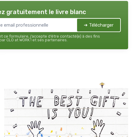
z gratuitement le livre blanc
➔ Télécharger
 ce formulaire, j’accepte d’être contacté(e) à des fins
ar CLO at WORK ! et ses partenaires.