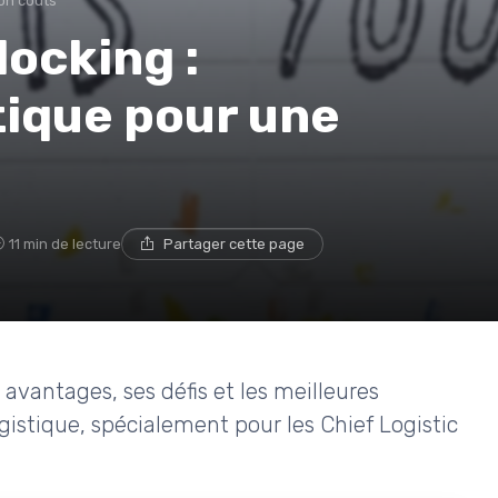
on coûts
docking :
stique pour une
11 min de lecture
Partager cette page
 avantages, ses défis et les meilleures
istique, spécialement pour les Chief Logistic