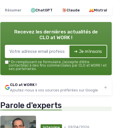
Résumer
ChatGPT
Claude
Mistral
Recevez les dernières actualités de
CLO at WORK !
➔ Je m'inscris
*
En remplissant ce formulaire, j’accepte d’être
contacté(e) à des fins commerciales par CLO at WORK ! et
ses partenaires.
CLO at WORK !
Ajoutez-nous à vos sources préférées sur Google
Parole d'experts
•
09/04/2026
Interview