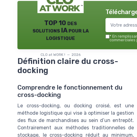
Télécharge
TOP 10 des
solutions IA pour la
logistique
*
En remplissant
commerciales p
CLO at WORK ! — 2026
Définition claire du cross-
docking
Comprendre le fonctionnement du
cross-docking
Le cross-docking, ou docking croisé, est une
méthode logistique qui vise à optimiser la gestion
des flux de marchandises au sein d’un entrepôt.
Contrairement aux méthodes traditionnelles de
stockage, le cross-docking réduit au minimum,