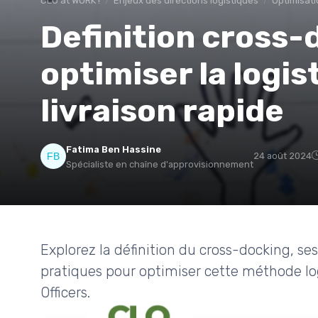
CLO at WORK !
Enjeux des directions logistiques
Optimisati
Definition cross-
optimiser la logi
livraison rapide
Fatima Ben Hassine
24 août 2024
Spécialiste en chaîne d'approvisionnement
Explorez la définition du cross-docking, ses
pratiques pour optimiser cette méthode log
Officers.