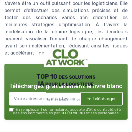
s'avère être un outil puissant pour les logisticiens. Elle
permet d'effectuer des simulations précises et de
tester des scénarios variés afin d'identifier les
meilleures stratégies d'optimisation. À travers la
modélisation de la chaîne logistique, les décideurs
peuvent visualiser l'impact de chaque changement
avant son implémentation, réduisant ainsi les risques
et accélérant l'innovation.
TOP 10 des solutions
IA pour la logistique
Téléchargez gratuitement le livre blanc
➔ Télécharger
CLO at WORK ! — 2026
*
En remplissant ce formulaire, j’accepte d’être contacté(e) à
des fins commerciales par CLO at WORK ! et ses partenaires.