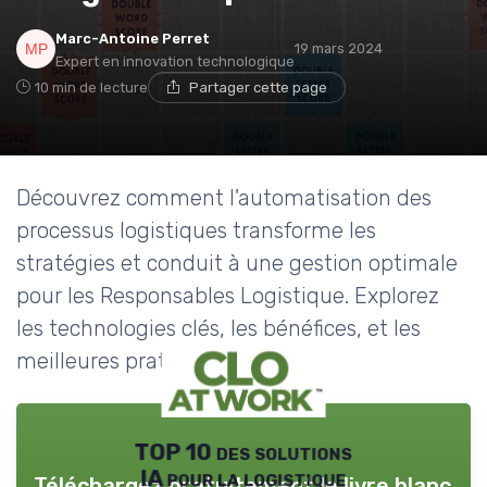
Marc-Antoine Perret
19 mars 2024
Expert en innovation technologique
10 min de lecture
Partager cette page
Découvrez comment l'automatisation des
processus logistiques transforme les
stratégies et conduit à une gestion optimale
pour les Responsables Logistique. Explorez
les technologies clés, les bénéfices, et les
meilleures pratiques.
TOP 10 des solutions
IA pour la logistique
Téléchargez gratuitement le livre blanc