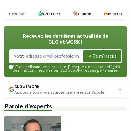
Résumer
ChatGPT
Claude
Mistral
Recevez les dernières actualités de
CLO at WORK !
➔ Je m'inscris
*
En remplissant ce formulaire, j’accepte d’être contacté(e) à
des fins commerciales par CLO at WORK ! et ses partenaires.
CLO at WORK !
Ajoutez-nous à vos sources préférées sur Google
Parole d'experts