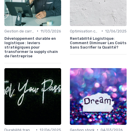
•
•
Gestion de carrière
11/03/2026
Optimisation coûts
12/06/2025
Développement durable en
Rentabilité Logistique:
logistique : leviers
Comment Diminuer Les Coûts
stratégiques pour
Sans Sacrifier la Qualité?
transformer la supply chain
de l’entreprise
•
•
Durabilité transport
12/06/2025
Gestion stock
04/03/2026