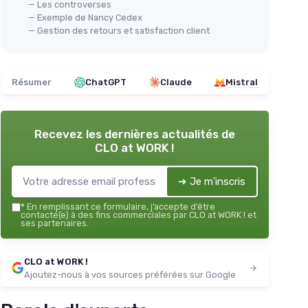
— Les controverses
— Exemple de Nancy Cedex
— Gestion des retours et satisfaction client
Résumer
ChatGPT
Claude
Mistral
Recevez les dernières actualités de
CLO at WORK !
➔ Je m'inscris
*
En remplissant ce formulaire, j’accepte d’être
contacté(e) à des fins commerciales par CLO at WORK ! et
ses partenaires.
CLO at WORK !
Ajoutez-nous à vos sources préférées sur Google