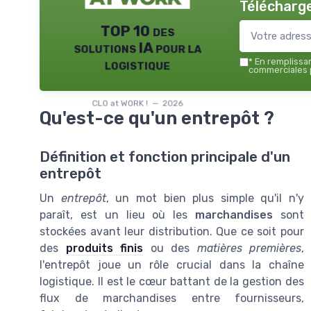
Télécharge
TOP 10 des
solutions IA pour la
logistique
*
En remplissant
commerciales p
CLO at WORK ! — 2026
Qu'est-ce qu'un entrepôt ?
Définition et fonction principale d'un
entrepôt
Un
entrepôt
, un mot bien plus simple qu'il n'y
paraît, est un lieu où les
marchandises
sont
stockées avant leur distribution. Que ce soit pour
des
produits finis
ou des
matières premières
,
l'entrepôt joue un rôle crucial dans la chaîne
logistique. Il est le cœur battant de la gestion des
flux de marchandises entre fournisseurs,