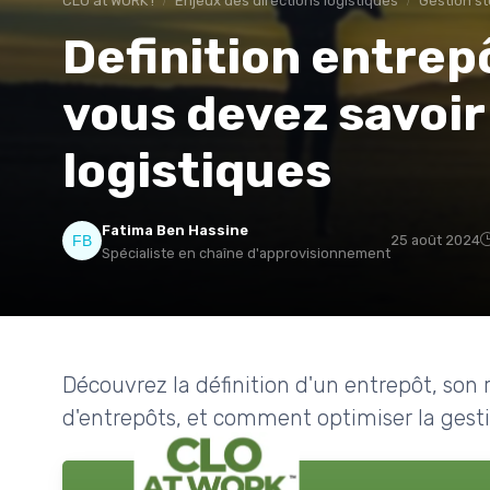
CLO at WORK !
Enjeux des directions logistiques
Gestion s
Definition entrepô
vous devez savoir
logistiques
Fatima Ben Hassine
25 août 2024
Spécialiste en chaîne d'approvisionnement
Découvrez la définition d'un entrepôt, son r
d'entrepôts, et comment optimiser la gest