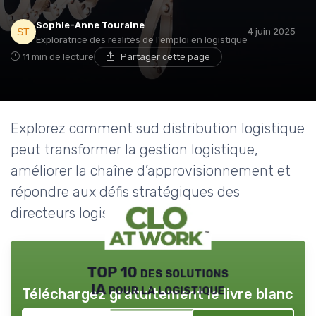
Sophie-Anne Touraine
4 juin 2025
Exploratrice des réalités de l'emploi en logistique
11 min de lecture
Partager cette page
Explorez comment sud distribution logistique
peut transformer la gestion logistique,
améliorer la chaîne d’approvisionnement et
répondre aux défis stratégiques des
directeurs logistiques.
TOP 10 des solutions
IA pour la logistique
Téléchargez gratuitement le livre blanc