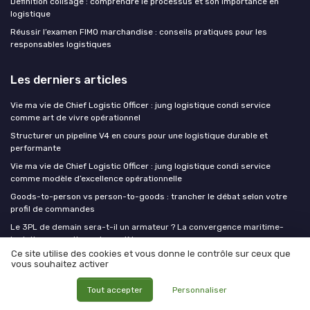
Definition colisage : comprendre le processus et son importance en
logistique
Réussir l’examen FIMO marchandise : conseils pratiques pour les
responsables logistiques
Les derniers articles
Vie ma vie de Chief Logistic Officer : jung logistique condi service
comme art de vivre opérationnel
Structurer un pipeline V4 en cours pour une logistique durable et
performante
Vie ma vie de Chief Logistic Officer : jung logistique condi service
comme modèle d’excellence opérationnelle
Goods-to-person vs person-to-goods : trancher le débat selon votre
profil de commandes
Le 3PL de demain sera-t-il un armateur ? La convergence maritime-
logistique questionne le modèle
Ce site utilise des cookies et vous donne le contrôle sur ceux que
vous souhaitez activer
CLO at WORK !
Tout accepter
Personnaliser
MEDIA