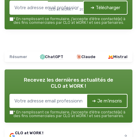
➔ Télécharger
CLO at WORK ! — 2026
*
En remplissant ce formulaire, j’accepte d’être contacté(e) à
des fins commerciales par CLO at WORK ! et ses partenaires.
Résumer
ChatGPT
Claude
Mistral
Recevez les dernières actualités de
CLO at WORK !
➔ Je m'inscris
*
En remplissant ce formulaire, j’accepte d’être contacté(e) à
des fins commerciales par CLO at WORK ! et ses partenaires.
CLO at WORK !