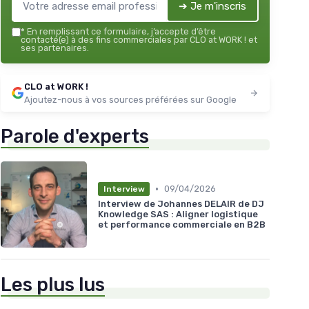
➔ Je m'inscris
*
En remplissant ce formulaire, j’accepte d’être
contacté(e) à des fins commerciales par CLO at WORK ! et
ses partenaires.
CLO at WORK !
Ajoutez-nous à vos sources préférées sur Google
Parole d'experts
•
09/04/2026
Interview
Interview de Johannes DELAIR de DJ
Knowledge SAS : Aligner logistique
et performance commerciale en B2B
Les plus lus