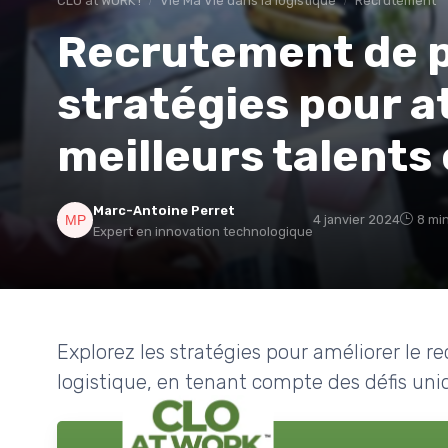
CLO at WORK !
Vie Ma Vie dans la logistique
Recrutement
Recrutement de po
stratégies pour at
meilleurs talents 
Marc-Antoine Perret
4 janvier 2024
8 min
Expert en innovation technologique
Explorez les stratégies pour améliorer le 
logistique, en tenant compte des défis uni