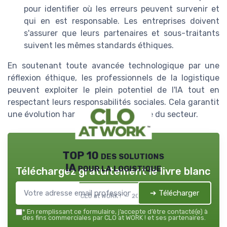
pour identifier où les erreurs peuvent survenir et
qui en est responsable. Les entreprises doivent
s'assurer que leurs partenaires et sous-traitants
suivent les mêmes standards éthiques.
En soutenant toute avancée technologique par une
réflexion éthique, les professionnels de la logistique
peuvent exploiter le plein potentiel de l'IA tout en
respectant leurs responsabilités sociales. Cela garantit
une évolution harmonieuse et durable du secteur.
TOP 10 des solutions
IA pour la logistique
Téléchargez gratuitement le livre blanc
➔ Télécharger
CLO at WORK ! — 2026
*
En remplissant ce formulaire, j’accepte d’être contacté(e) à
des fins commerciales par CLO at WORK ! et ses partenaires.