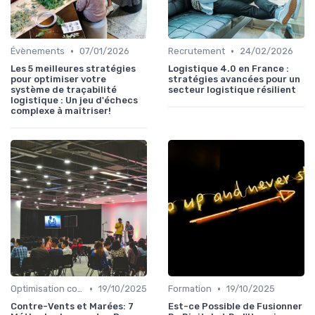
•
•
Évènements
07/01/2026
Recrutement
24/02/2026
Les 5 meilleures stratégies
Logistique 4.0 en France :
pour optimiser votre
stratégies avancées pour un
système de traçabilité
secteur logistique résilient
logistique : Un jeu d'échecs
complexe à maîtriser!
•
•
Optimisation coûts
19/10/2025
Formation
19/10/2025
Contre-Vents et Marées: 7
Est-ce Possible de Fusionner