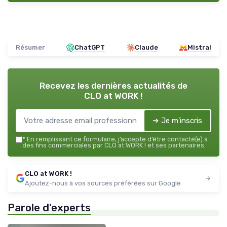
Résumer
ChatGPT
Claude
Mistral
Recevez les dernières actualités de
CLO at WORK !
➔ Je m'inscris
*
En remplissant ce formulaire, j’accepte d’être contacté(e) à
des fins commerciales par CLO at WORK ! et ses partenaires.
CLO at WORK !
Ajoutez-nous à vos sources préférées sur Google
Parole d'experts