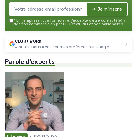
➔ Je m'inscris
*
En remplissant ce formulaire, j’accepte d’être contacté(e) à
des fins commerciales par CLO at WORK ! et ses partenaires.
CLO at WORK !
Ajoutez-nous à vos sources préférées sur Google
Parole d'experts
•
09/04/2026
Interview