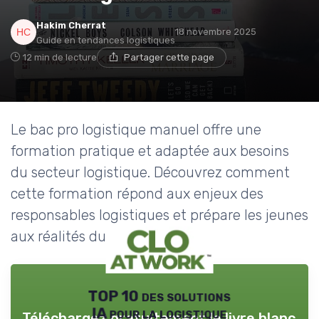
Hakim Cherrat
18 novembre 2025
Guide en tendances logistiques
12 min de lecture
Partager cette page
Le bac pro logistique manuel offre une
formation pratique et adaptée aux besoins
du secteur logistique. Découvrez comment
cette formation répond aux enjeux des
responsables logistiques et prépare les jeunes
aux réalités du terrain.
TOP 10 des solutions
IA pour la logistique
Téléchargez gratuitement le livre blanc