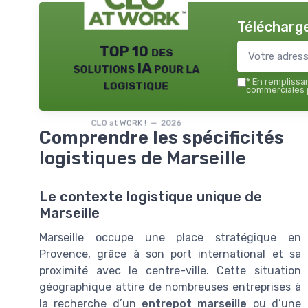
Télécharge
TOP 10 des
solutions IA pour la
logistique
*
En remplissant
commerciales p
CLO at WORK ! — 2026
Comprendre les spécificités
logistiques de Marseille
Le contexte logistique unique de
Marseille
Marseille occupe une place stratégique en
Provence, grâce à son port international et sa
proximité avec le centre-ville. Cette situation
géographique attire de nombreuses entreprises à
la recherche d’un
entrepot marseille
ou d’une