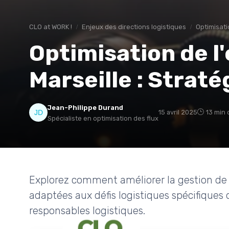
CLO at WORK !
Enjeux des directions logistiques
Optimisati
Optimisation de l
Marseille : Straté
Jean-Philippe Durand
15 avril 2025
13 min 
Spécialiste en optimisation des flux
Explorez comment améliorer la gestion de l
adaptées aux défis logistiques spécifiques d
responsables logistiques.