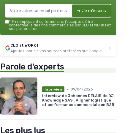
➔ Je m'inscris
*
En remplissant ce formulaire, j’accepte d’être
contacté(e) à des fins commerciales par CLO at WORK ! et
ses partenaires.
CLO at WORK !
Ajoutez-nous à vos sources préférées sur Google
Parole d'experts
•
09/04/2026
Interview
Interview de Johannes DELAIR de DJ
Knowledge SAS : Aligner logistique
et performance commerciale en B2B
Les plus lus