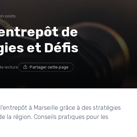
on coûts
'entrepôt de
gies et Défis
de lecture
Partager cette page
’entrepôt à Marseille grâce à des stratégies
e la région. Conseils pratiques pour les