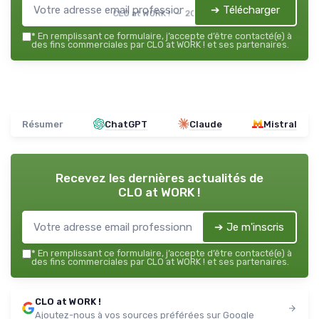
➔ Télécharger
CLO at WORK ! — 2026
*
En remplissant ce formulaire, j’accepte d’être contacté(e) à
des fins commerciales par CLO at WORK ! et ses partenaires.
Résumer
ChatGPT
Claude
Mistral
Recevez les dernières actualités de
CLO at WORK !
➔ Je m'inscris
*
En remplissant ce formulaire, j’accepte d’être contacté(e) à
des fins commerciales par CLO at WORK ! et ses partenaires.
CLO at WORK !
Ajoutez-nous à vos sources préférées sur Google