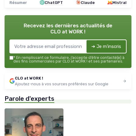
Résumer
ChatGPT
Claude
Mistral
Recevez les dernières actualités de
CLO at WORK !
➔ Je m'inscris
*
En remplissant ce formulaire, j’accepte d’être contacté(e) à
des fins commerciales par CLO at WORK ! et ses partenaires.
CLO at WORK !
Ajoutez-nous à vos sources préférées sur Google
Parole d'experts