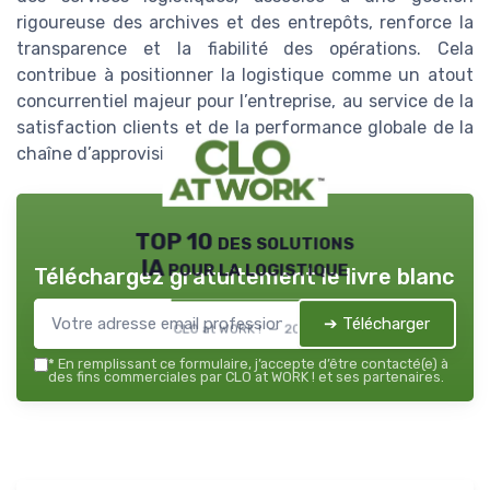
rigoureuse des archives et des entrepôts, renforce la
transparence et la fiabilité des opérations. Cela
contribue à positionner la logistique comme un atout
concurrentiel majeur pour l’entreprise, au service de la
satisfaction clients et de la performance globale de la
chaîne d’approvisionnement.
TOP 10 des solutions
IA pour la logistique
Téléchargez gratuitement le livre blanc
➔ Télécharger
CLO at WORK ! — 2026
*
En remplissant ce formulaire, j’accepte d’être contacté(e) à
des fins commerciales par CLO at WORK ! et ses partenaires.