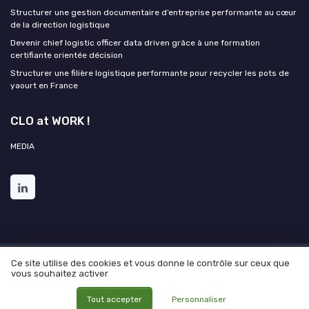
Structurer une gestion documentaire d’entreprise performante au cœur
de la direction logistique
Devenir chief logistic officer data driven grâce à une formation
certifiante orientée décision
Structurer une filière logistique performante pour recycler les pots de
yaourt en France
CLO at WORK !
MEDIA
Ce site utilise des cookies et vous donne le contrôle sur ceux que
Mentions légales
Politique de confidentialité
Grande
vous souhaitez activer
enquête 2025 sur l'IA et les directions logistiques
© CLO at WORK ! 2026
Tout accepter
Personnaliser