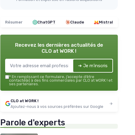
Résumer
ChatGPT
Claude
Mistral
Recevez les dernières actualités de
CLO at WORK !
➔ Je m'inscris
*
En remplissant ce formulaire, j’accepte d’être
contacté(e) à des fins commerciales par CLO at WORK ! et
ses partenaires.
CLO at WORK !
Ajoutez-nous à vos sources préférées sur Google
Parole d'experts