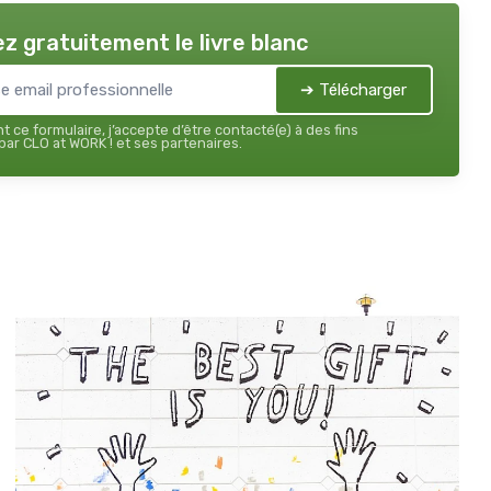
z gratuitement le livre blanc
➔ Télécharger
 ce formulaire, j’accepte d’être contacté(e) à des fins
ar CLO at WORK ! et ses partenaires.