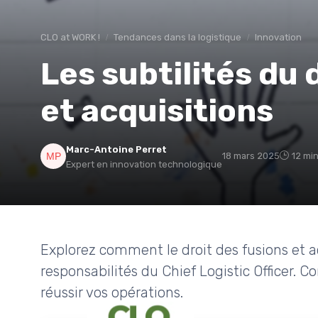
CLO at WORK !
Tendances dans la logistique
Innovation
Les subtilités du 
et acquisitions
Marc-Antoine Perret
18 mars 2025
12 min
Expert en innovation technologique
Explorez comment le droit des fusions et ac
responsabilités du Chief Logistic Officer. C
réussir vos opérations.