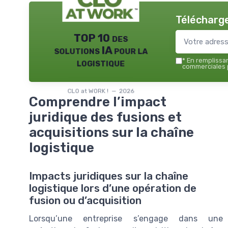
Télécharge
TOP 10 des
solutions IA pour la
logistique
*
En remplissant
commerciales p
CLO at WORK ! — 2026
Comprendre l’impact
juridique des fusions et
acquisitions sur la chaîne
logistique
Impacts juridiques sur la chaîne
logistique lors d’une opération de
fusion ou d’acquisition
Lorsqu’une entreprise s’engage dans une