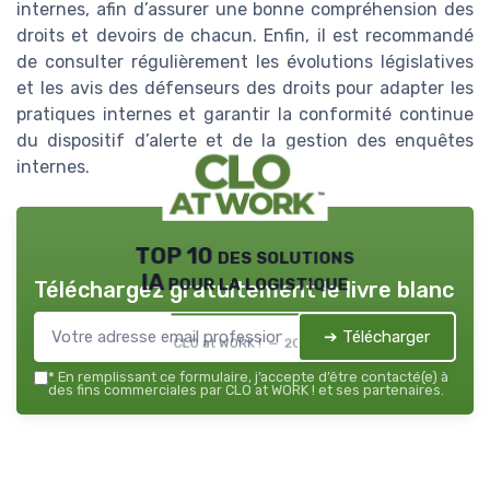
internes, afin d’assurer une bonne compréhension des
droits et devoirs de chacun. Enfin, il est recommandé
de consulter régulièrement les évolutions législatives
et les avis des défenseurs des droits pour adapter les
pratiques internes et garantir la conformité continue
du dispositif d’alerte et de la gestion des enquêtes
internes.
TOP 10 des solutions
IA pour la logistique
Téléchargez gratuitement le livre blanc
➔ Télécharger
CLO at WORK ! — 2026
*
En remplissant ce formulaire, j’accepte d’être contacté(e) à
des fins commerciales par CLO at WORK ! et ses partenaires.