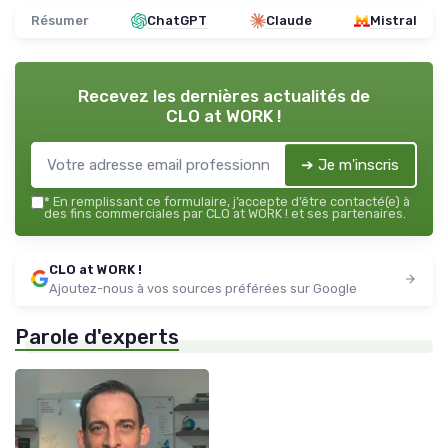
Résumer
ChatGPT
Claude
Mistral
Recevez les dernières actualités de
CLO at WORK !
➔ Je m'inscris
*
En remplissant ce formulaire, j’accepte d’être contacté(e) à
des fins commerciales par CLO at WORK ! et ses partenaires.
CLO at WORK !
Ajoutez-nous à vos sources préférées sur Google
Parole d'experts