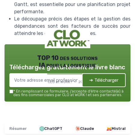
Gantt, est essentielle pour une planification projet
performante.
Le découpage précis des étapes et la gestion des
dépendances sont des facteurs de succès pour
atteindre les objectifs stratégiques.
TOP 10 des solutions
IA pour la logistique
Téléchargez gratuitement le livre blanc
➔ Télécharger
CLO at WORK ! — 2026
*
En remplissant ce formulaire, j’accepte d’être contacté(e) à
des fins commerciales par CLO at WORK ! et ses partenaires.
Résumer
ChatGPT
Claude
Mistral