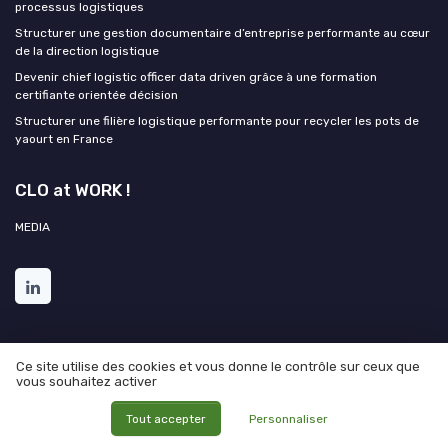
processus logistiques
Structurer une gestion documentaire d’entreprise performante au cœur
de la direction logistique
Devenir chief logistic officer data driven grâce à une formation
certifiante orientée décision
Structurer une filière logistique performante pour recycler les pots de
yaourt en France
CLO at WORK !
MEDIA
Ce site utilise des cookies et vous donne le contrôle sur ceux que
vous souhaitez activer
Mentions légales
Politique de confidentialité
Grande
Tout accepter
Personnaliser
enquête 2025 sur l'IA et les directions logistiques
© CLO at WORK ! 2026