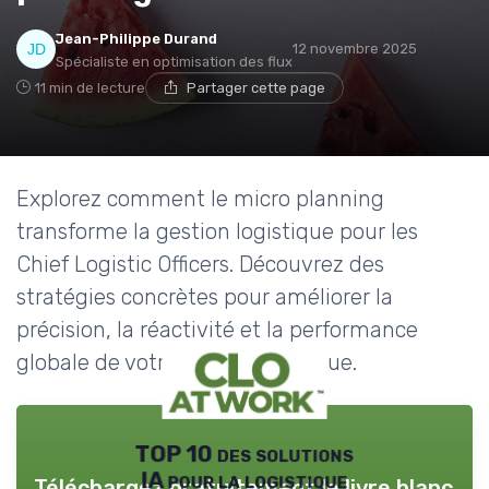
Jean-Philippe Durand
12 novembre 2025
Spécialiste en optimisation des flux
11 min de lecture
Partager cette page
Explorez comment le micro planning
transforme la gestion logistique pour les
Chief Logistic Officers. Découvrez des
stratégies concrètes pour améliorer la
précision, la réactivité et la performance
globale de votre chaîne logistique.
TOP 10 des solutions
IA pour la logistique
Téléchargez gratuitement le livre blanc