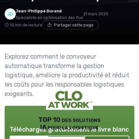
Jean-Philippe Durand
21 mars 2025
Spécialiste en optimisation des flux
12 min de lecture
Partager cette page
Explorez comment le convoyeur
automatique transforme la gestion
logistique, améliore la productivité et réduit
les coûts pour les responsables logistiques
exigeants.
TOP 10 des solutions
IA pour la logistique
Téléchargez gratuitement le livre blanc