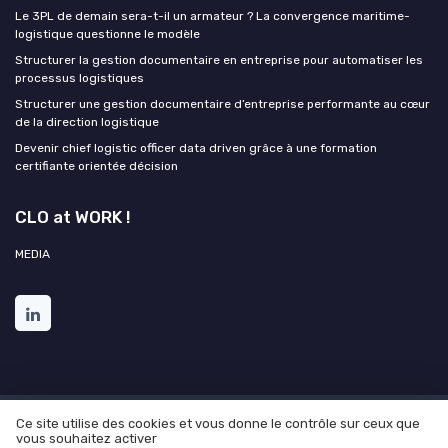
Le 3PL de demain sera-t-il un armateur ? La convergence maritime-
logistique questionne le modèle
Structurer la gestion documentaire en entreprise pour automatiser les
processus logistiques
Structurer une gestion documentaire d’entreprise performante au cœur
de la direction logistique
Devenir chief logistic officer data driven grâce à une formation
certifiante orientée décision
CLO at WORK !
MEDIA
Ce site utilise des cookies et vous donne le contrôle sur ceux que
Mentions légales
Politique de confidentialité
Grande
vous souhaitez activer
enquête 2025 sur l'IA et les directions logistiques