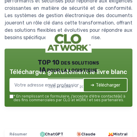
performants et sécurisés pour répondre aux exigences
croissantes en matière de sécurité et de conformité.
Les systèmes de gestion électronique des documents
joueront un rôle clé dans cette transformation, offrant
des solutions flexibles et évolutives pour répondre aux
besoins spécifiques de chaque entreprise.
TOP 10 des solutions
IA pour la logistique
Téléchargez gratuitement le livre blanc
➔ Télécharger
CLO at WORK ! — 2026
*
En remplissant ce formulaire, j’accepte d’être contacté(e) à
des fins commerciales par CLO at WORK ! et ses partenaires.
Résumer
ChatGPT
Claude
Mistral