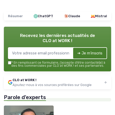
Résumer
ChatGPT
Claude
Mistral
Recevez les dernières actualités de
CLO at WORK !
➔ Je m'inscris
*
En remplissant ce formulaire, j’accepte d’être contacté(e) à
des fins commerciales par CLO at WORK ! et ses partenaires.
CLO at WORK !
Ajoutez-nous à vos sources préférées sur Google
Parole d'experts