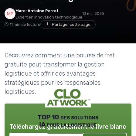
Marc-Antoine Perret
13 mai 2025
Expert en innovation technologique
11 min de lecture
Partager cette page
Découvrez comment une bourse de fret
gratuite peut transformer la gestion
logistique et offrir des avantages
stratégiques pour les responsables
logistiques.
TOP 10 des solutions
IA pour la logistique
Téléchargez gratuitement le livre blanc