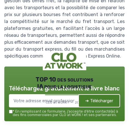
gestion des offres fret, la rapidité de mise en relation
avec les transporteurs et la possibilité de comparer les
prix sur plusieurs bourses fret contribuent à renforcer
la compétitivité sur le marché du fret transport. Les
plateformes gratuites, en facilitant l’accès à un large
réseau de transporteurs, permettent aussi de répondre
plus efficacement aux demandes transport, que ce soit
pour du transport express, du fill ou des marchandises
spécifiques comme à Saint Paul ou via Express Online.
TOP 10 des solutions
IA pour la logistique
Téléchargez gratuitement le livre blanc
➔ Télécharger
CLO at WORK ! — 2026
*
En remplissant ce formulaire, j’accepte d’être contacté(e) à
des fins commerciales par CLO at WORK ! et ses partenaires.