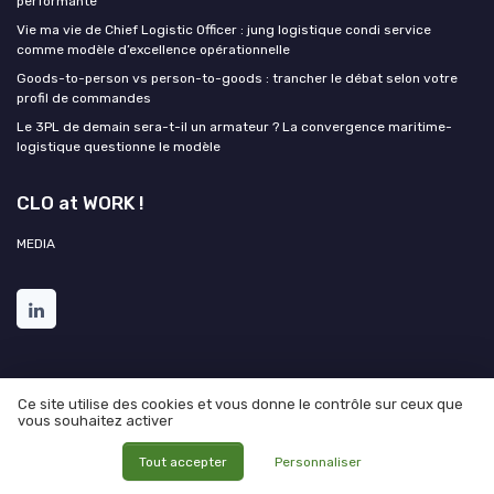
performante
Vie ma vie de Chief Logistic Officer : jung logistique condi service
comme modèle d’excellence opérationnelle
Goods-to-person vs person-to-goods : trancher le débat selon votre
profil de commandes
Le 3PL de demain sera-t-il un armateur ? La convergence maritime-
logistique questionne le modèle
CLO at WORK !
MEDIA
Ce site utilise des cookies et vous donne le contrôle sur ceux que
vous souhaitez activer
Mentions légales
Politique de confidentialité
Grande
enquête 2025 sur l'IA et les directions logistiques
Tout accepter
Personnaliser
© CLO at WORK ! 2026