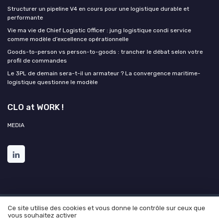
Structurer un pipeline V4 en cours pour une logistique durable et
performante
Vie ma vie de Chief Logistic Officer : jung logistique condi service
comme modèle d’excellence opérationnelle
Goods-to-person vs person-to-goods : trancher le débat selon votre
profil de commandes
Le 3PL de demain sera-t-il un armateur ? La convergence maritime-
logistique questionne le modèle
CLO at WORK !
MEDIA
Ce site utilise des cookies et vous donne le contrôle sur ceux que
Mentions légales
Politique de confidentialité
Grande
vous souhaitez activer