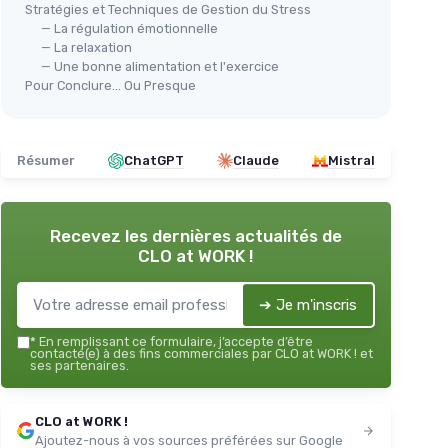
Stratégies et Techniques de Gestion du Stress
— La régulation émotionnelle
— La relaxation
— Une bonne alimentation et l'exercice
Pour Conclure... Ou Presque
Résumer
ChatGPT
Claude
Mistral
Recevez les dernières actualités de
CLO at WORK !
➔ Je m'inscris
*
En remplissant ce formulaire, j’accepte d’être
contacté(e) à des fins commerciales par CLO at WORK ! et
ses partenaires.
CLO at WORK !
Ajoutez-nous à vos sources préférées sur Google