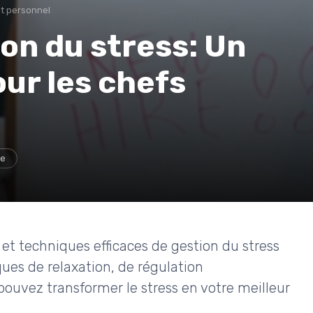
t personnel
ion du stress: Un
our les chefs
ge
 et techniques efficaces de gestion du stress
ques de relaxation, de régulation
 pouvez transformer le stress en votre meilleur