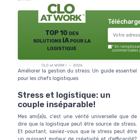
Télécharge
TOP 10 des
solutions IA pour la
logistique
*
En remplissant
commerciales p
CLO at WORK ! — 2026
Améliorer la gestion du stress: Un guide essentiel
pour les chefs logistiques
Stress et logistique: un
couple inséparable!
Mes ami(e)s, c'est une vérité universelle que de
dire que la logistique peut être source de stress.
Et pourtant, saviez-vous que le stress peut être
un puissant moteur de créativité et d'efficacité?