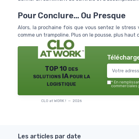
Pour Conclure... Ou Presque
Alors, la prochaine fois que vous sentez le stress 
comme un trampoline. Plus on le pousse, plus haut o
Télécharge
TOP 10 des
solutions IA pour la
logistique
*
En remplissant
commerciales p
CLO at WORK ! — 2026
Les articles par date