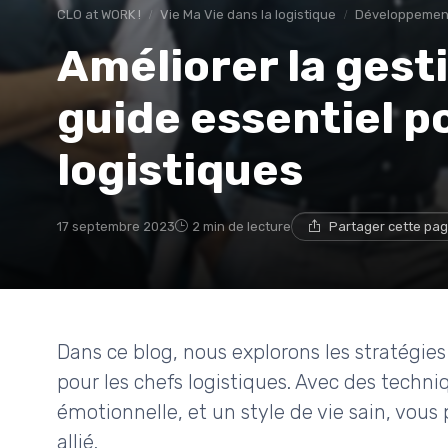
CLO at WORK !
Vie Ma Vie dans la logistique
Développemen
Améliorer la gest
guide essentiel p
logistiques
17 septembre 2023
2 min de lecture
Partager cette pa
Dans ce blog, nous explorons les stratégies
pour les chefs logistiques. Avec des techni
émotionnelle, et un style de vie sain, vous
allié.