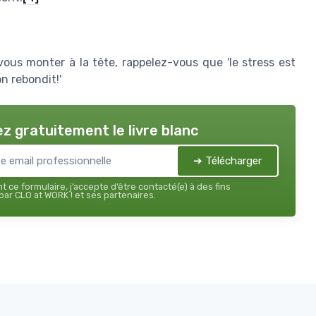
vous monter à la tête, rappelez-vous que 'le stress est
n rebondit!'
z gratuitement le livre blanc
➔ Télécharger
 ce formulaire, j’accepte d’être contacté(e) à des fins
ar CLO at WORK ! et ses partenaires.