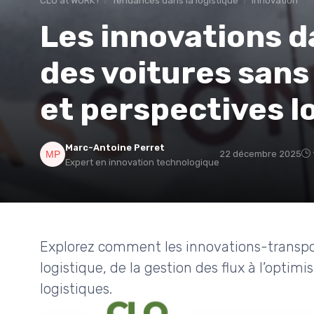
CLO at WORK !
Tendances dans la logistique
Innovation
Les innovations d
des voitures sans
et perspectives l
Marc-Antoine Perret
22 décembre 2025
Expert en innovation technologique
Explorez comment les innovations-transpor
logistique, de la gestion des flux à l’optimi
logistiques.