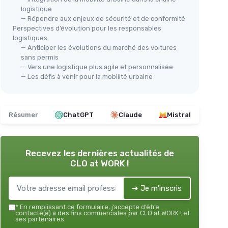
logistique
— Répondre aux enjeux de sécurité et de conformité
Perspectives d’évolution pour les responsables
logistiques
— Anticiper les évolutions du marché des voitures
sans permis
— Vers une logistique plus agile et personnalisée
— Les défis à venir pour la mobilité urbaine
Résumer
ChatGPT
Claude
Mistral
Recevez les dernières actualités de
CLO at WORK !
➔ Je m'inscris
*
En remplissant ce formulaire, j’accepte d’être
contacté(e) à des fins commerciales par CLO at WORK ! et
ses partenaires.