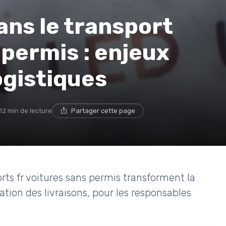
ans le transport
 permis : enjeux
ogistiques
12 min de lecture
Partager cette page
ts fr voitures sans permis transforment la
sation des livraisons, pour les responsables