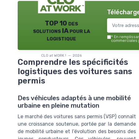
Télécharge
TOP 10 des
solutions IA pour la
logistique
*
En remplissant
commerciales p
CLO at WORK ! — 2026
Comprendre les spécificités
logistiques des voitures sans
permis
Des véhicules adaptés à une mobilité
urbaine en pleine mutation
Le marché des voitures sans permis (VSP) connaît
une croissance soutenue, portée par la demande
de mobilité urbaine et l’évolution des besoins des
jeunes conducteurs. Ces véhicules, souvent