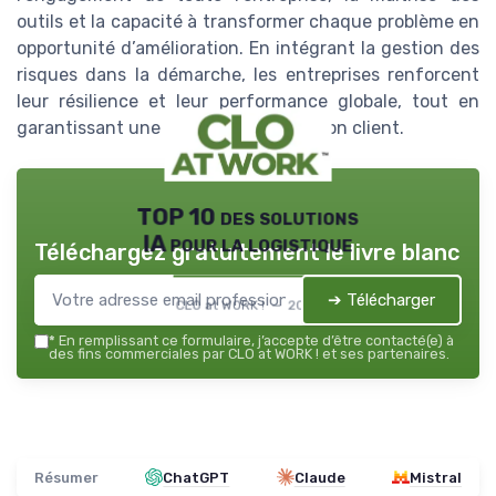
outils et la capacité à transformer chaque problème en
opportunité d’amélioration. En intégrant la gestion des
risques dans la démarche, les entreprises renforcent
leur résilience et leur performance globale, tout en
garantissant une meilleure satisfaction client.
TOP 10 des solutions
IA pour la logistique
Téléchargez gratuitement le livre blanc
➔ Télécharger
CLO at WORK ! — 2026
*
En remplissant ce formulaire, j’accepte d’être contacté(e) à
des fins commerciales par CLO at WORK ! et ses partenaires.
Résumer
ChatGPT
Claude
Mistral