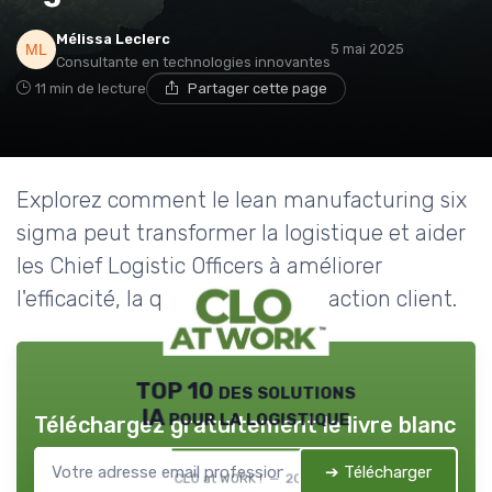
Mélissa Leclerc
5 mai 2025
Consultante en technologies innovantes
11 min de lecture
Partager cette page
Explorez comment le lean manufacturing six
sigma peut transformer la logistique et aider
les Chief Logistic Officers à améliorer
l'efficacité, la qualité et la satisfaction client.
TOP 10 des solutions
IA pour la logistique
Téléchargez gratuitement le livre blanc
➔ Télécharger
CLO at WORK ! — 2026