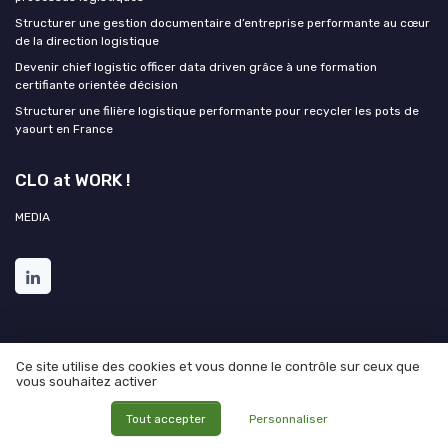
Structurer une gestion documentaire d’entreprise performante au cœur
de la direction logistique
Devenir chief logistic officer data driven grâce à une formation
certifiante orientée décision
Structurer une filière logistique performante pour recycler les pots de
yaourt en France
CLO at WORK !
MEDIA
Ce site utilise des cookies et vous donne le contrôle sur ceux que
vous souhaitez activer
Mentions légales
Politique de confidentialité
Grande
enquête 2025 sur l'IA et les directions logistiques
Tout accepter
Personnaliser
© CLO at WORK ! 2026