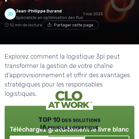
Jean-Philippe Durand
1 mai 2025
Spécialiste en optimisation des flux
12 min de lecture
Partager cette page
Explorez comment la logistique 3pl peut
transformer la gestion de votre chaîne
d’approvisionnement et offrir des avantages
stratégiques pour les responsables
logistiques.
TOP 10 des solutions
IA pour la logistique
Téléchargez gratuitement le livre blanc