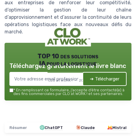
aux entreprises de renforcer leur compétitivité,
d’optimiser la gestion de leur chaîne
d’approvisionnement et d’assurer la continuité de leurs
opérations logistiques face aux nouveaux défis du
marché.
TOP 10 des solutions
IA pour la logistique
Téléchargez gratuitement le livre blanc
➔ Télécharger
CLO at WORK ! — 2026
*
En remplissant ce formulaire, j’accepte d’être contacté(e) à
des fins commerciales par CLO at WORK ! et ses partenaires.
Résumer
ChatGPT
Claude
Mistral