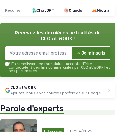
Résumer
ChatGPT
Claude
Mistral
Recevez les dernières actualités de
CLO at WORK !
➔ Je m'inscris
*
En remplissant ce formulaire, j’accepte d’être
contacté(e) à des fins commerciales par CLO at WORK ! et
ses partenaires.
CLO at WORK !
Ajoutez-nous à vos sources préférées sur Google
Parole d'experts
•
09/04/2026
Interview