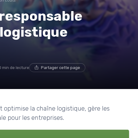
on coûts
u responsable
 logistique
0 min de lecture
Partager cette page
optimise la chaîne logistique, gère les
e pour les entreprises.