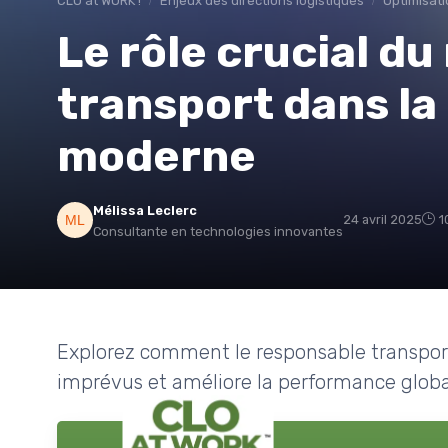
CLO at WORK !
Enjeux des directions logistiques
Optimisati
Le rôle crucial d
transport dans la
moderne
Mélissa Leclerc
24 avril 2025
1
Consultante en technologies innovantes
Explorez comment le responsable transport 
imprévus et améliore la performance global