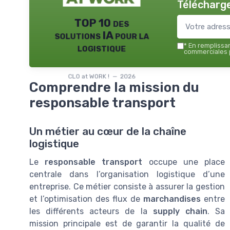
Télécharge
TOP 10 des
solutions IA pour la
logistique
*
En remplissant
commerciales p
CLO at WORK ! — 2026
Comprendre la mission du
responsable transport
Un métier au cœur de la chaîne
logistique
Le
responsable transport
occupe une place
centrale dans l’organisation logistique d’une
entreprise. Ce métier consiste à assurer la gestion
et l’optimisation des flux de
marchandises
entre
les différents acteurs de la
supply chain
. Sa
mission principale est de garantir la qualité de