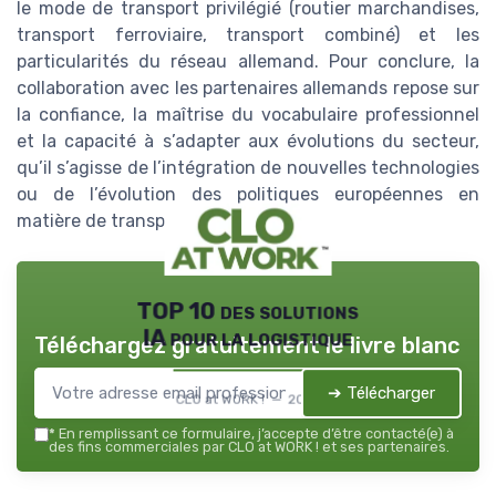
le mode de transport privilégié (routier marchandises,
transport ferroviaire, transport combiné) et les
particularités du réseau allemand. Pour conclure, la
collaboration avec les partenaires allemands repose sur
la confiance, la maîtrise du vocabulaire professionnel
et la capacité à s’adapter aux évolutions du secteur,
qu’il s’agisse de l’intégration de nouvelles technologies
ou de l’évolution des politiques européennes en
matière de transport.
TOP 10 des solutions
IA pour la logistique
Téléchargez gratuitement le livre blanc
➔ Télécharger
CLO at WORK ! — 2026
*
En remplissant ce formulaire, j’accepte d’être contacté(e) à
des fins commerciales par CLO at WORK ! et ses partenaires.