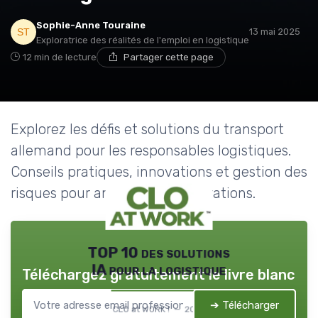
Sophie-Anne Touraine
13 mai 2025
Exploratrice des réalités de l'emploi en logistique
12 min de lecture
Partager cette page
Explorez les défis et solutions du transport
allemand pour les responsables logistiques.
Conseils pratiques, innovations et gestion des
risques pour améliorer vos opérations.
TOP 10 des solutions
IA pour la logistique
Téléchargez gratuitement le livre blanc
➔ Télécharger
CLO at WORK ! — 2026