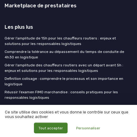
Marketplace de prestataires
Les plus lus
Gérer l’amplitude de 15h pour les chauffeurs routiers : enjeux et
solutions pour les responsables logistiques
Comprendre la tolérance au dépassement du temps de conduite de
4h30 en logistique
Gérer l’amplitude des chauffeurs routiers avec un départ avant 5h :
enjeux et solutions pour les responsables logistiques
Definition colisage : comprendre le processus et son importance en
logistique
Réussir l’examen FIMO marchandise : conseils pratiques pour les
responsables logistiques
Ce site utilise des cookies et vous donne le contrôle sur ceux que
Les derniers articles
vous souhaitez activer
Vie ma vie de Chief Logistic Officer : jung logistique condi service
Tout accepter
Personnaliser
comme art de vivre opérationnel