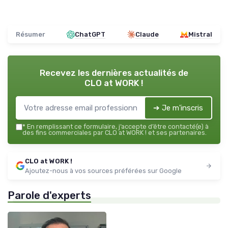
Résumer
ChatGPT
Claude
Mistral
Recevez les dernières actualités de
CLO at WORK !
➔ Je m'inscris
*
En remplissant ce formulaire, j’accepte d’être contacté(e) à
des fins commerciales par CLO at WORK ! et ses partenaires.
CLO at WORK !
Ajoutez-nous à vos sources préférées sur Google
Parole d'experts