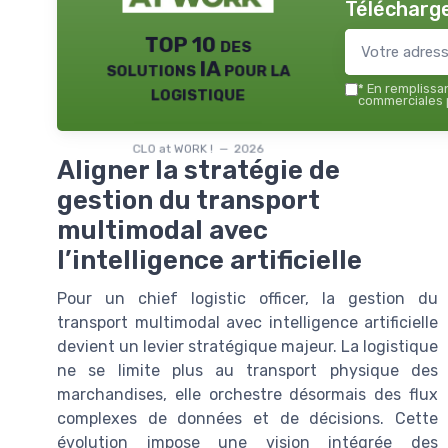
Télécharge
TOP 10 des
solutions IA pour la
logistique
*
En remplissant
commerciales p
CLO at WORK ! — 2026
Aligner la stratégie de
gestion du transport
multimodal avec
l’intelligence artificielle
Pour un chief logistic officer, la gestion du
transport multimodal avec intelligence artificielle
devient un levier stratégique majeur. La logistique
ne se limite plus au transport physique des
marchandises, elle orchestre désormais des flux
complexes de données et de décisions. Cette
évolution impose une vision intégrée des