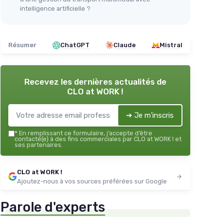
intelligence artificielle ?
Résumer
ChatGPT
Claude
Mistral
Recevez les dernières actualités de
CLO at WORK !
➔ Je m'inscris
*
En remplissant ce formulaire, j’accepte d’être
contacté(e) à des fins commerciales par CLO at WORK ! et
ses partenaires.
CLO at WORK !
Ajoutez-nous à vos sources préférées sur Google
Parole d'experts