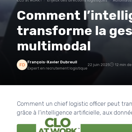
CLO at WORK !
Enjeux des directions logistiques
Automatis
Comment l’intellig
transforme la ges
multimodal
François-Xavier Dubreuil
22 juin 2025
12 min de
Expert en recrutement logistique
Comment un chief logistic officer peut tra
grâce à l’intelligence artificielle, aux don