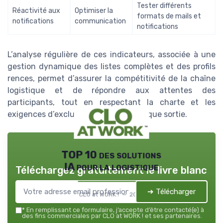
Tester différents
Réactivité aux
Optimiser la
formats de mails et
notifications
communication
notifications
L’analyse régulière de ces indicateurs, associée à une
gestion dynamique des listes complètes et des profils
rences, permet d’assurer la compétitivité de la chaîne
logistique et de répondre aux attentes des
participants, tout en respectant la charte et les
exigences d’exclusivité propres à chaque sortie.
TOP 10 des solutions
IA pour la logistique
Téléchargez gratuitement le livre blanc
➔ Télécharger
CLO at WORK ! — 2026
*
En remplissant ce formulaire, j’accepte d’être contacté(e) à
des fins commerciales par CLO at WORK ! et ses partenaires.