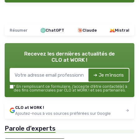
Résumer
ChatGPT
Claude
Mistral
Recevez les dernières actualités de
CLO at WORK !
➔ Je m'inscris
*
En remplissant ce formulaire, j’accepte d’être contacté(e) à
des fins commerciales par CLO at WORK ! et ses partenaires.
CLO at WORK !
Ajoutez-nous à vos sources préférées sur Google
Parole d'experts