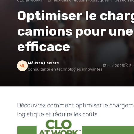
CLO at WORK !
Enjeux des directions logistiques
Gestion fl
Optimiser le cha
camions pour une 
efficace
Mélissa Leclerc
13 mai 2025
8 
Consultante en technologies innovantes
Découvrez comment optimiser le chargemen
logistique et réduire les coûts.