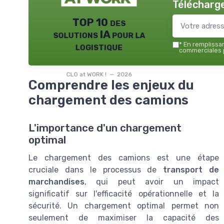
Télécharge
TOP 10 des
solutions IA pour la
logistique
*
En remplissant
commerciales p
CLO at WORK ! — 2026
Comprendre les enjeux du
chargement des camions
L'importance d'un chargement
optimal
Le chargement des camions est une étape
cruciale dans le processus de
transport de
marchandises
, qui peut avoir un impact
significatif sur l'efficacité opérationnelle et la
sécurité. Un chargement optimal permet non
seulement de maximiser la capacité des