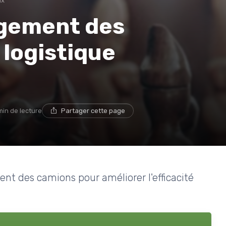
ux
rgement des
logistique
min de lecture
Partager cette page
t des camions pour améliorer l'efficacité