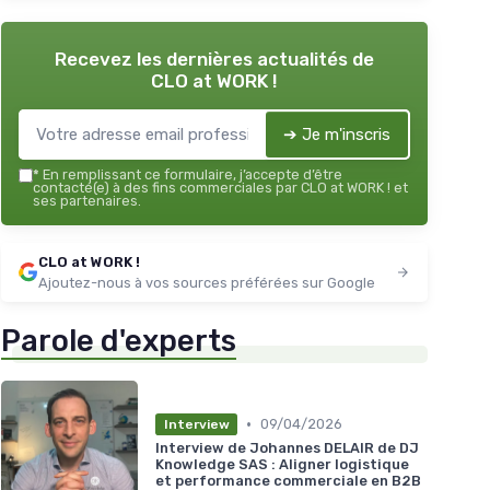
Recevez les dernières actualités de
CLO at WORK !
➔ Je m'inscris
*
En remplissant ce formulaire, j’accepte d’être
contacté(e) à des fins commerciales par CLO at WORK ! et
ses partenaires.
CLO at WORK !
Ajoutez-nous à vos sources préférées sur Google
Parole d'experts
•
09/04/2026
Interview
Interview de Johannes DELAIR de DJ
Knowledge SAS : Aligner logistique
et performance commerciale en B2B