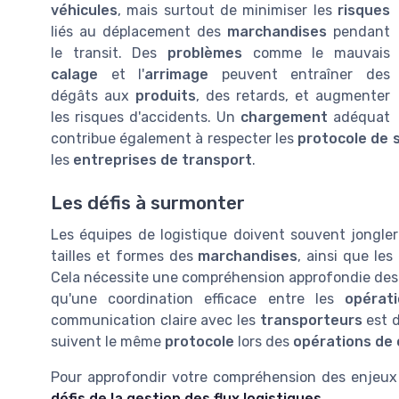
véhicules
, mais surtout de minimiser les
risques
liés au déplacement des
marchandises
pendant
le transit. Des
problèmes
comme le mauvais
calage
et l'
arrimage
peuvent entraîner des
dégâts aux
produits
, des retards, et augmenter
les risques d'accidents. Un
chargement
adéquat
contribue également à respecter les
protocole de 
les
entreprises de transport
.
Les défis à surmonter
Les équipes de logistique doivent souvent jongle
tailles et formes des
marchandises
, ainsi que le
Cela nécessite une compréhension approfondie de
qu'une coordination efficace entre les
opérat
communication claire avec les
transporteurs
est d
suivent le même
protocole
lors des
opérations de
Pour approfondir votre compréhension des enjeux 
défis de la gestion des flux logistiques
.