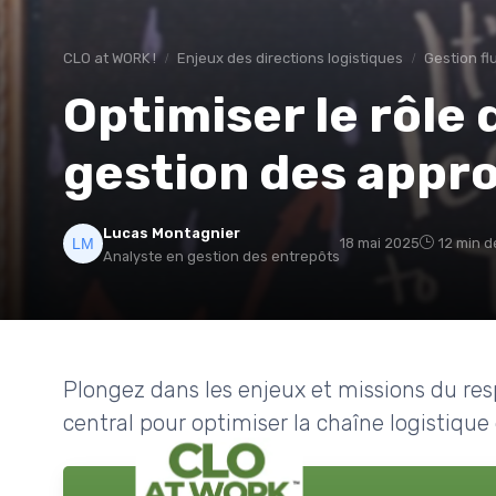
CLO at WORK !
Enjeux des directions logistiques
Gestion fl
Optimiser le rôle
gestion des appr
Lucas Montagnier
18 mai 2025
12 min d
Analyste en gestion des entrepôts
Plongez dans les enjeux et missions du re
central pour optimiser la chaîne logistique