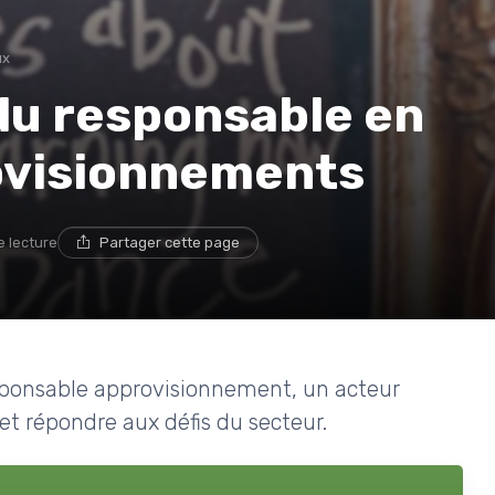
ux
 du responsable en
ovisionnements
e lecture
Partager cette page
sponsable approvisionnement, un acteur
 et répondre aux défis du secteur.