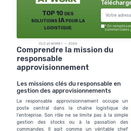
Télécharge
TOP 10 des
solutions IA pour la
logistique
*
En remplissant
commerciales p
CLO at WORK ! — 2026
Comprendre la mission du
responsable
approvisionnement
Les missions clés du responsable en
gestion des approvisionnements
Le responsable approvisionnement occupe un
poste central dans la chaîne logistique de
l’entreprise. Son rôle ne se limite pas à la simple
gestion des stocks ou à la passation des
commandes. Il agit comme un véritable chef