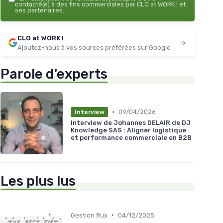
contacté(e) à des fins commerciales par CLO at WORK ! et
ses partenaires.
CLO at WORK !
Ajoutez-nous à vos sources préférées sur Google
Parole d'experts
•
09/04/2026
Interview
Interview de Johannes DELAIR de DJ
Knowledge SAS : Aligner logistique
et performance commerciale en B2B
Les plus lus
•
Gestion flux
04/12/2025