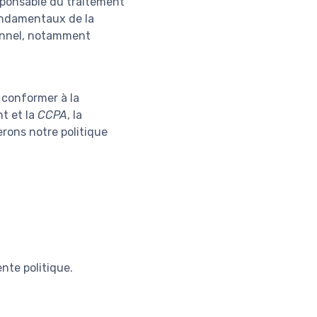
esponsable du traitement
 fondamentaux de la
onnel, notamment
e conformer à la
nt et la
CCPA
, la
erons notre politique
nte politique.