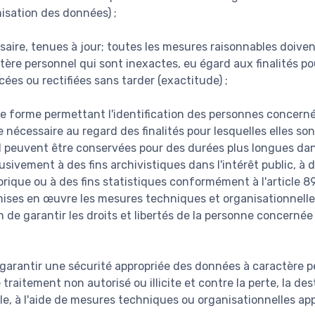
misation des données) ;
saire, tenues à jour; toutes les mesures raisonnables doiven
ère personnel qui sont inexactes, eu égard aux finalités pou
acées ou rectifiées sans tarder (exactitude) ;
e forme permettant l'identification des personnes concer
 nécessaire au regard des finalités pour lesquelles elles son
 peuvent être conservées pour des durées plus longues dan
usivement à des fins archivistiques dans l'intérêt public, à 
orique ou à des fins statistiques conformément à l'article 8
ises en œuvre les mesures techniques et organisationnelle
n de garantir les droits et libertés de la personne concernée 
 garantir une sécurité appropriée des données à caractère p
 traitement non autorisé ou illicite et contre la perte, la de
le, à l'aide de mesures techniques ou organisationnelles app