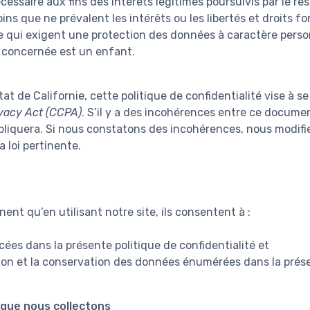
cessaire aux fins des intérêts légitimes poursuivis par le r
oins que ne prévalent les intérêts ou les libertés et droits
 qui exigent une protection des données à caractère pers
 concernée est un enfant.
tat de Californie, cette politique de confidentialité vise à s
vacy Act (CCPA)
. S’il y a des incohérences entre ce docume
appliquera. Si nous constatons des incohérences, nous modifi
 loi pertinente.
ent qu’en utilisant notre site, ils consentent à :
cées dans la présente politique de confidentialité et
sation et la conservation des données énumérées dans la prése
que nous collectons