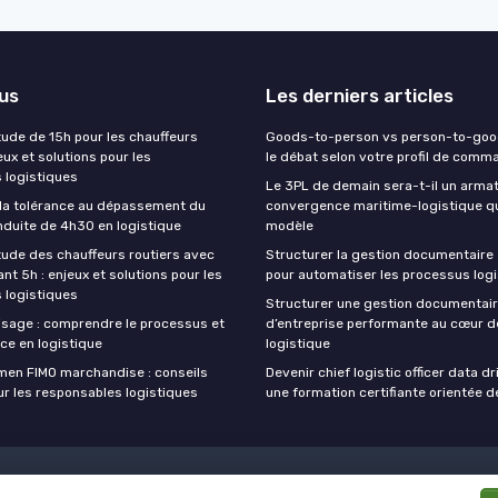
lus
Les derniers articles
tude de 15h pour les chauffeurs
Goods-to-person vs person-to-good
jeux et solutions pour les
le débat selon votre profil de com
 logistiques
Le 3PL de demain sera-t-il un armat
la tolérance au dépassement du
convergence maritime-logistique qu
duite de 4h30 en logistique
modèle
itude des chauffeurs routiers avec
Structurer la gestion documentaire 
nt 5h : enjeux et solutions pour les
pour automatiser les processus log
 logistiques
Structurer une gestion documentai
lisage : comprendre le processus et
d’entreprise performante au cœur de
ce en logistique
logistique
amen FIMO marchandise : conseils
Devenir chief logistic officer data d
ur les responsables logistiques
une formation certifiante orientée d
Politique de confidentialité
Grande enquête 2025 sur l'IA et les dire