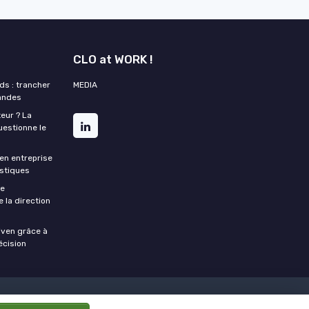
CLO at WORK !
s : trancher
MEDIA
mandes
eur ? La
estionne le
en entreprise
istiques
re
 la direction
riven grâce à
écision
ctions logistiques