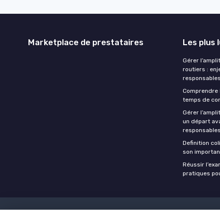
Marketplace de prestataires
Les plus 
Gérer l’ampli
routiers : en
responsables
Comprendre 
temps de con
Gérer l’ampl
un départ ava
responsables
Definition co
son importan
Réussir l’ex
pratiques po
Mentions légales