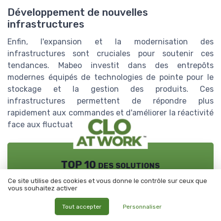
Développement de nouvelles
infrastructures
Enfin, l'expansion et la modernisation des
infrastructures sont cruciales pour soutenir ces
tendances. Mabeo investit dans des entrepôts
modernes équipés de technologies de pointe pour le
stockage et la gestion des produits. Ces
infrastructures permettent de répondre plus
rapidement aux commandes et d'améliorer la réactivité
face aux fluctuations de la demande.
TOP 10 des solutions
IA pour la logistique
Téléchargez gratuitement le livre blanc
Ce site utilise des cookies et vous donne le contrôle sur ceux que
vous souhaitez activer
➔ Télécharger
CLO at WORK ! — 2026
Tout accepter
Personnaliser
*
En remplissant ce formulaire, j’accepte d’être contacté(e) à