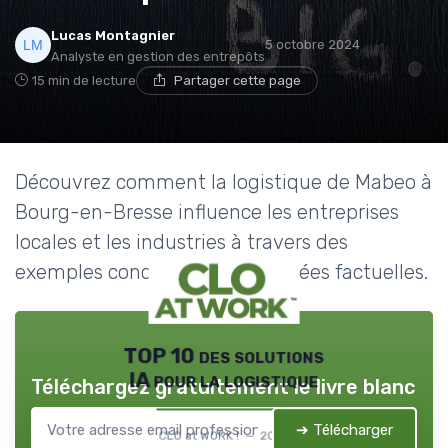
Lucas Montagnier
5 octobre 2024
Analyste en gestion des entrepôts
15 min de lecture
Partager cette page
Découvrez comment la logistique de Mabeo à
Bourg-en-Bresse influence les entreprises
locales et les industries à travers des
exemples concrets et des données factuelles.
TOP 10 des solutions
IA pour la logistique
Téléchargez gratuitement le livre blanc
➔ Télécharger
CLO at WORK ! — 2026