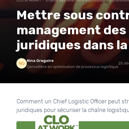
CLO at WORK !
Enjeux des directions logistiques
Optimisati
Mettre sous contr
management des 
juridiques dans la
Nina Gregoire
25 dé
Conseillère en optimisation de processus logistique
Comment un Chief Logistic Officer peut s
juridiques pour sécuriser la chaîne logistique