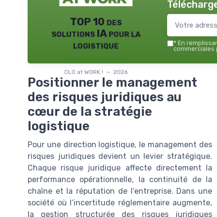
Télécharge
TOP 10 des
solutions IA pour la
logistique
*
En remplissant
commerciales p
CLO at WORK ! — 2026
Positionner le management
des risques juridiques au
cœur de la stratégie
logistique
Pour une direction logistique, le management des
risques juridiques devient un levier stratégique.
Chaque risque juridique affecte directement la
performance opérationnelle, la continuité de la
chaîne et la réputation de l’entreprise. Dans une
société où l’incertitude réglementaire augmente,
la gestion structurée des risques juridiques