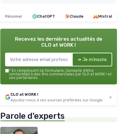
Résumer
ChatGPT
Claude
Mistral
Recevez les dernières actualités de
CLO at WORK !
➔ Je m'inscris
*
En remplissant ce formulaire, j’accepte d’être
contacté(e) à des fins commerciales par CLO at WORK ! et
ses partenaires.
CLO at WORK !
Ajoutez-nous à vos sources préférées sur Google
Parole d'experts