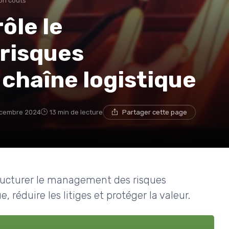
on coûts
ôle le
risques
 chaîne logistique
cembre 2024
13 min de lecture
Partager cette page
tructurer le management des risques
, réduire les litiges et protéger la valeur.