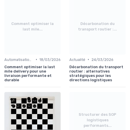
Comment optimiser la
Décarbonation du
last mile...
transport routier :...
•
•
Automatisation processus
18/03/2026
Actualité
24/03/2026
Comment optimiser la last
Décarbonation du transport
mile delivery pour une
routier : alternatives
livraison performante et
stratégiques pour les
durable
directions logistiques
Structurer des SOP
logistiques
performants...