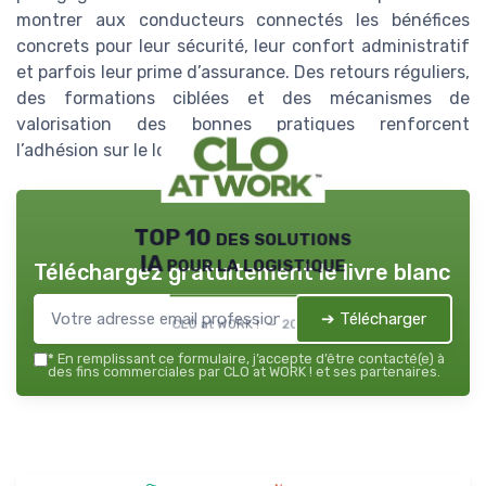
montrer aux conducteurs connectés les bénéfices
concrets pour leur sécurité, leur confort administratif
et parfois leur prime d’assurance. Des retours réguliers,
des formations ciblées et des mécanismes de
valorisation des bonnes pratiques renforcent
l’adhésion sur le long terme.
TOP 10 des solutions
IA pour la logistique
Téléchargez gratuitement le livre blanc
➔ Télécharger
CLO at WORK ! — 2026
*
En remplissant ce formulaire, j’accepte d’être contacté(e) à
des fins commerciales par CLO at WORK ! et ses partenaires.