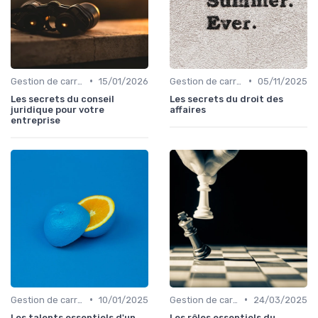
•
•
Gestion de carrière
15/01/2026
Gestion de carrière
05/11/2025
Les secrets du conseil
Les secrets du droit des
juridique pour votre
affaires
entreprise
•
•
Gestion de carrière
10/01/2025
Gestion de carrière
24/03/2025
Les talents essentiels d'un
Les rôles essentiels du