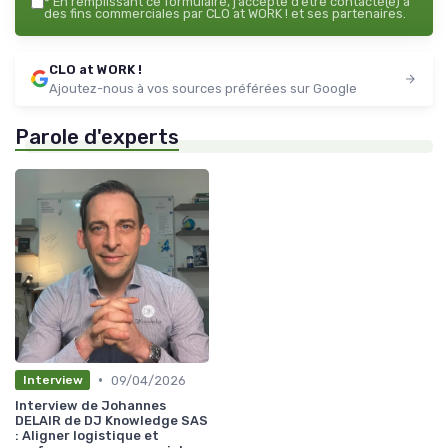
*
En remplissant ce formulaire, j’accepte d’être contacté(e) à
des fins commerciales par CLO at WORK ! et ses partenaires.
CLO at WORK !
Ajoutez-nous à vos sources préférées sur Google
Parole d'experts
•
09/04/2026
Interview
Interview de Johannes
DELAIR de DJ Knowledge SAS
: Aligner logistique et