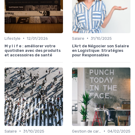
•
•
Lifestyle
12/01/2026
Salaire
31/10/2025
M y l i f e : améliorer votre
L'Art de Négocier son Salaire
quotidien avec des produits
en Logistique: Stratégies
et accessoires de santé
pour Responsables
•
•
Salaire
31/10/2025
Gestion de carrière
04/02/2025