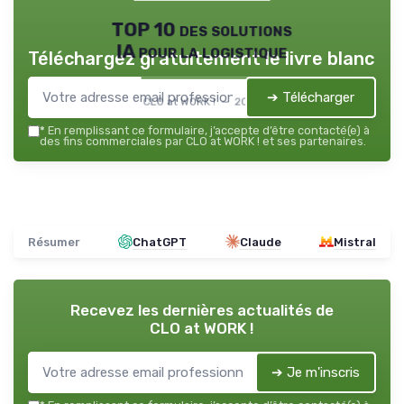
TOP 10 des solutions
IA pour la logistique
Téléchargez gratuitement le livre blanc
➔ Télécharger
CLO at WORK ! — 2026
*
En remplissant ce formulaire, j’accepte d’être contacté(e) à
des fins commerciales par CLO at WORK ! et ses partenaires.
Résumer
ChatGPT
Claude
Mistral
Recevez les dernières actualités de
CLO at WORK !
➔ Je m'inscris