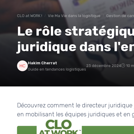
CLO at WORK !
Vie Ma Vie dans la logistique
Gestion de car
Le rôle stratégiq
juridique dans l'e
Hakim Cherrat
23 décembre 2024
10 m
Guide en tendances logistiques
Découvrez comment le directeur juridique jo
en mobilisant les équipes juridiques et en g