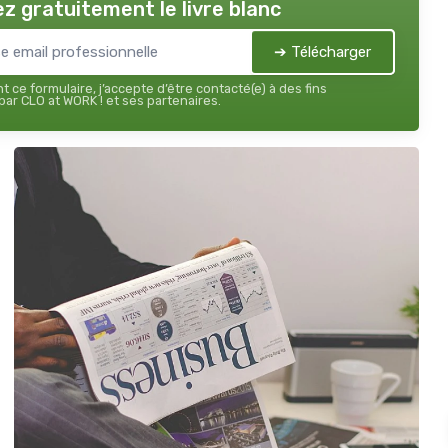
z gratuitement le livre blanc
➔ Télécharger
 ce formulaire, j’accepte d’être contacté(e) à des fins
ar CLO at WORK ! et ses partenaires.