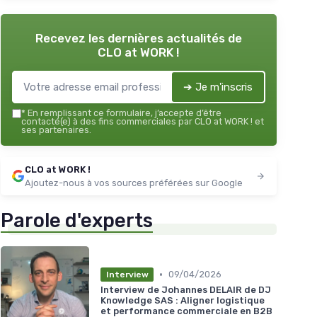
Recevez les dernières actualités de
CLO at WORK !
➔ Je m'inscris
*
En remplissant ce formulaire, j’accepte d’être
contacté(e) à des fins commerciales par CLO at WORK ! et
ses partenaires.
CLO at WORK !
Ajoutez-nous à vos sources préférées sur Google
Parole d'experts
•
09/04/2026
Interview
Interview de Johannes DELAIR de DJ
Knowledge SAS : Aligner logistique
et performance commerciale en B2B