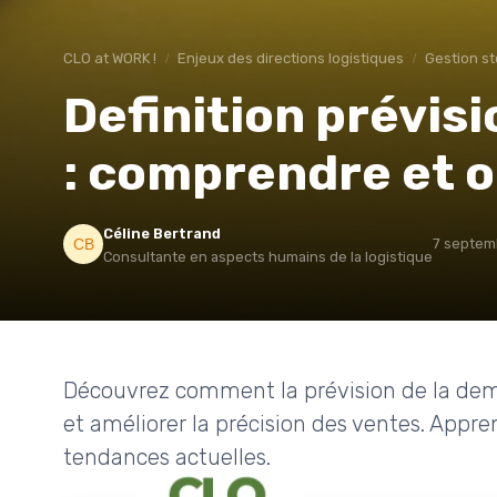
CLO at WORK !
Enjeux des directions logistiques
Gestion s
Definition prévis
: comprendre et 
Céline Bertrand
7 septem
Consultante en aspects humains de la logistique
Découvrez comment la prévision de la dem
et améliorer la précision des ventes. Appre
tendances actuelles.