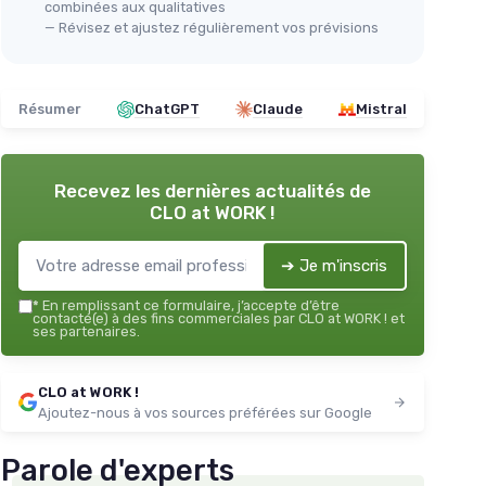
combinées aux qualitatives
— Révisez et ajustez régulièrement vos prévisions
Résumer
ChatGPT
Claude
Mistral
Recevez les dernières actualités de
CLO at WORK !
➔ Je m'inscris
*
En remplissant ce formulaire, j’accepte d’être
contacté(e) à des fins commerciales par CLO at WORK ! et
ses partenaires.
CLO at WORK !
Ajoutez-nous à vos sources préférées sur Google
Parole d'experts