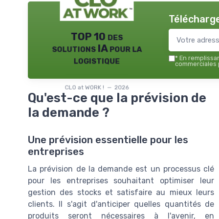
Télécharge
TOP 10 des
solutions IA pour la
logistique
*
En remplissant
commerciales p
CLO at WORK ! — 2026
Qu'est-ce que la prévision de
la demande ?
Une prévision essentielle pour les
entreprises
La prévision de la demande est un processus clé
pour les entreprises souhaitant optimiser leur
gestion des stocks et satisfaire au mieux leurs
clients. Il s'agit d'anticiper quelles quantités de
produits seront nécessaires à l'avenir, en