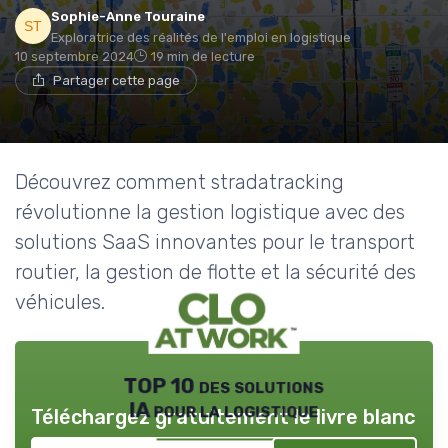
Sophie-Anne Touraine
Exploratrice des réalités de l'emploi en logistique
10 septembre 2024
19 min de lecture
Partager cette page
Découvrez comment stradatracking
révolutionne la gestion logistique avec des
solutions SaaS innovantes pour le transport
routier, la gestion de flotte et la sécurité des
véhicules.
TOP 10 des solutions
IA pour la logistique
Téléchargez gratuitement le livre blanc