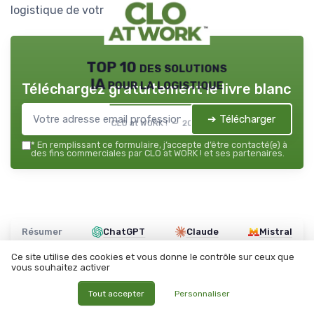
logistique de votre entreprise.
TOP 10 des solutions
IA pour la logistique
Téléchargez gratuitement le livre blanc
➔ Télécharger
CLO at WORK ! — 2026
*
En remplissant ce formulaire, j’accepte d’être contacté(e) à
des fins commerciales par CLO at WORK ! et ses partenaires.
Résumer
ChatGPT
Claude
Mistral
Ce site utilise des cookies et vous donne le contrôle sur ceux que
vous souhaitez activer
Recevez les dernières actualités de
Tout accepter
Personnaliser
CLO at WORK !