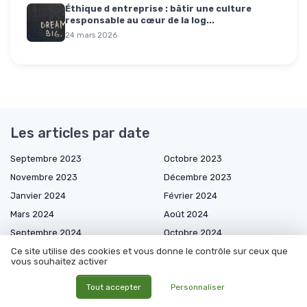
Éthique d entreprise : bâtir une culture
responsable au cœur de la log...
24 mars 2026
Les articles par date
Septembre 2023
Octobre 2023
Novembre 2023
Décembre 2023
Janvier 2024
Février 2024
Mars 2024
Août 2024
Septembre 2024
Octobre 2024
Novembre 2024
Décembre 2024
Ce site utilise des cookies et vous donne le contrôle sur ceux que
vous souhaitez activer
Janvier 2025
Février 2025
Tout accepter
Personnaliser
Mars 2025
Avril 2025
Mai 2025
Juin 2025