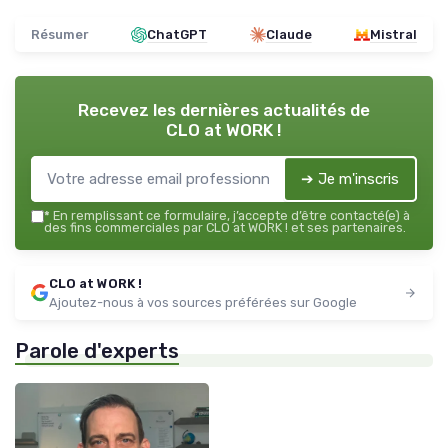
Résumer
ChatGPT
Claude
Mistral
Recevez les dernières actualités de
CLO at WORK !
➔ Je m'inscris
*
En remplissant ce formulaire, j’accepte d’être contacté(e) à
des fins commerciales par CLO at WORK ! et ses partenaires.
CLO at WORK !
Ajoutez-nous à vos sources préférées sur Google
Parole d'experts