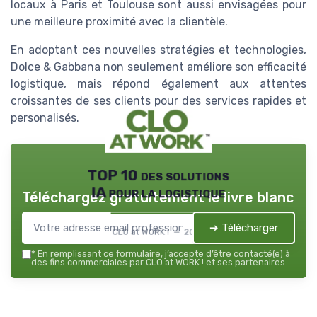
locaux à Paris et Toulouse sont aussi envisagées pour
une meilleure proximité avec la clientèle.
En adoptant ces nouvelles stratégies et technologies,
Dolce & Gabbana non seulement améliore son efficacité
logistique, mais répond également aux attentes
croissantes de ses clients pour des services rapides et
personalisés.
TOP 10 des solutions
IA pour la logistique
Téléchargez gratuitement le livre blanc
➔ Télécharger
CLO at WORK ! — 2026
*
En remplissant ce formulaire, j’accepte d’être contacté(e) à
des fins commerciales par CLO at WORK ! et ses partenaires.