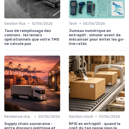
•
•
Gestion flux
12/06/2026
Tech
05/06/2026
Taux de remplissage des
Jumeau numérique en
camions : les leviers
entrepôt : simuler avant de
opérationnels que votre TMS
mécaniser pour éviter les go-
ne calcule pas
live ratés
•
•
Résilience chaîne
03/06/2026
Gestion stock
01/06/2026
Supply chain souveraine :
RFID en entrepôt : quand le
entre discours politique et
coût du tag passe sous le