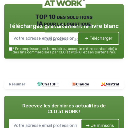
TOP 10 des solutions
IA pour la logistique
Téléchargez gratuitement le livre blanc
➔ Télécharger
CLO at WORK ! — 2026
*
En remplissant ce formulaire, j’accepte d’être contacté(e) à
des fins commerciales par CLO at WORK ! et ses partenaires.
Résumer
ChatGPT
Claude
Mistral
Recevez les dernières actualités de
CLO at WORK !
➔ Je m'inscris