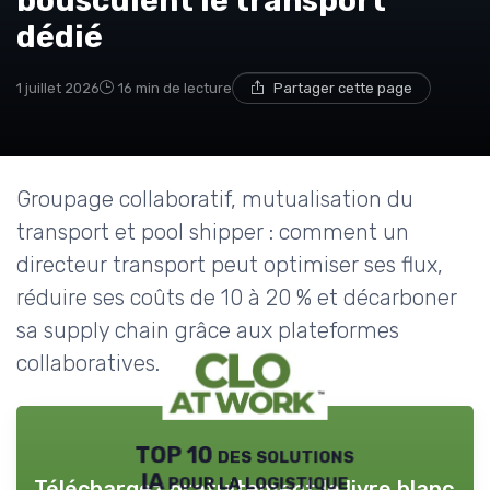
bousculent le transport
dédié
1 juillet 2026
16 min de lecture
Partager cette page
Groupage collaboratif, mutualisation du
transport et pool shipper : comment un
directeur transport peut optimiser ses flux,
réduire ses coûts de 10 à 20 % et décarboner
sa supply chain grâce aux plateformes
collaboratives.
TOP 10 des solutions
IA pour la logistique
Téléchargez gratuitement le livre blanc