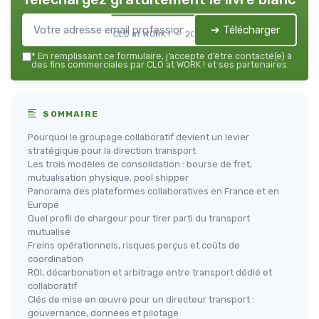
➔ Télécharger
CLO at WORK ! — 2026
*
En remplissant ce formulaire, j’accepte d’être contacté(e) à
des fins commerciales par CLO at WORK ! et ses partenaires.
SOMMAIRE
Pourquoi le groupage collaboratif devient un levier
stratégique pour la direction transport
Les trois modèles de consolidation : bourse de fret,
mutualisation physique, pool shipper
Panorama des plateformes collaboratives en France et en
Europe
Quel profil de chargeur pour tirer parti du transport
mutualisé
Freins opérationnels, risques perçus et coûts de
coordination
ROI, décarbonation et arbitrage entre transport dédié et
collaboratif
Clés de mise en œuvre pour un directeur transport :
gouvernance, données et pilotage