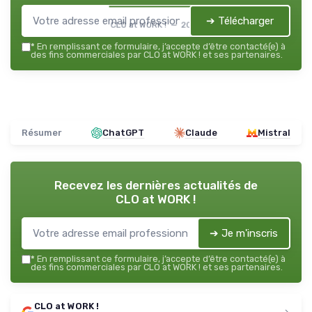
➔ Télécharger
CLO at WORK ! — 2026
*
En remplissant ce formulaire, j’accepte d’être contacté(e) à
des fins commerciales par CLO at WORK ! et ses partenaires.
Résumer
ChatGPT
Claude
Mistral
Recevez les dernières actualités de
CLO at WORK !
➔ Je m'inscris
*
En remplissant ce formulaire, j’accepte d’être contacté(e) à
des fins commerciales par CLO at WORK ! et ses partenaires.
CLO at WORK !