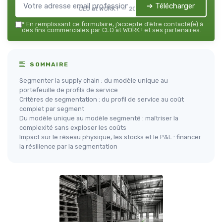
➔ Télécharger
CLO at WORK ! — 2026
*
En remplissant ce formulaire, j’accepte d’être contacté(e) à
des fins commerciales par CLO at WORK ! et ses partenaires.
SOMMAIRE
Segmenter la supply chain : du modèle unique au
portefeuille de profils de service
Critères de segmentation : du profil de service au coût
complet par segment
Du modèle unique au modèle segmenté : maîtriser la
complexité sans exploser les coûts
Impact sur le réseau physique, les stocks et le P&L : financer
la résilience par la segmentation