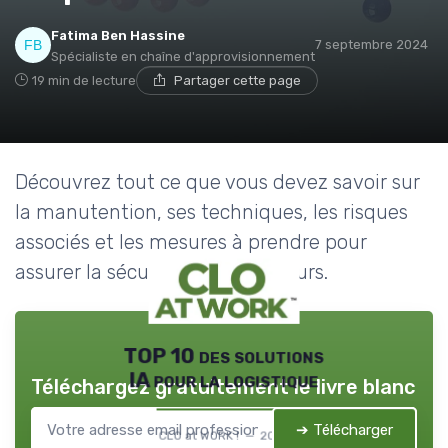
Fatima Ben Hassine
7 septembre 2024
Spécialiste en chaîne d'approvisionnement
19 min de lecture
Partager cette page
Découvrez tout ce que vous devez savoir sur
la manutention, ses techniques, les risques
associés et les mesures à prendre pour
assurer la sécurité des travailleurs.
TOP 10 des solutions
IA pour la logistique
Téléchargez gratuitement le livre blanc
➔ Télécharger
CLO at WORK ! — 2026