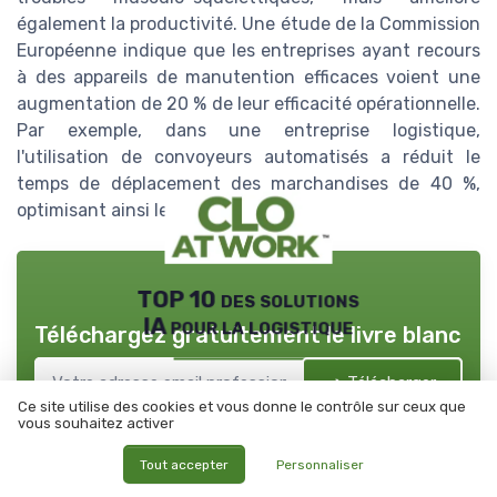
également la productivité. Une étude de la Commission
Européenne indique que les entreprises ayant recours
à des appareils de manutention efficaces voient une
augmentation de 20 % de leur efficacité opérationnelle.
Par exemple, dans une entreprise logistique,
l'utilisation de convoyeurs automatisés a réduit le
temps de déplacement des marchandises de 40 %,
optimisant ainsi le flux de travail.
TOP 10 des solutions
IA pour la logistique
Téléchargez gratuitement le livre blanc
➔ Télécharger
CLO at WORK ! — 2026
Ce site utilise des cookies et vous donne le contrôle sur ceux que
*
En remplissant ce formulaire, j’accepte d’être contacté(e) à
vous souhaitez activer
des fins commerciales par CLO at WORK ! et ses partenaires.
Tout accepter
Personnaliser