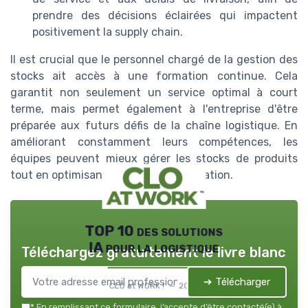
prendre des décisions éclairées qui impactent
positivement la supply chain.
Il est crucial que le personnel chargé de la gestion des
stocks ait accès à une formation continue. Cela
garantit non seulement un service optimal à court
terme, mais permet également à l'entreprise d'être
préparée aux futurs défis de la chaîne logistique. En
améliorant constamment leurs compétences, les
équipes peuvent mieux gérer les stocks de produits
tout en optimisant les coûts d'exploitation.
TOP 10 des solutions
IA pour la logistique
Téléchargez gratuitement le livre blanc
➔ Télécharger
CLO at WORK ! — 2026
*
En remplissant ce formulaire, j’accepte d’être contacté(e) à