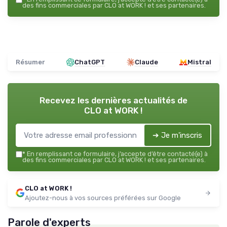
des fins commerciales par CLO at WORK ! et ses partenaires.
Résumer
ChatGPT
Claude
Mistral
Recevez les dernières actualités de
CLO at WORK !
➔ Je m'inscris
*
En remplissant ce formulaire, j’accepte d’être contacté(e) à
des fins commerciales par CLO at WORK ! et ses partenaires.
CLO at WORK !
Ajoutez-nous à vos sources préférées sur Google
Parole d'experts