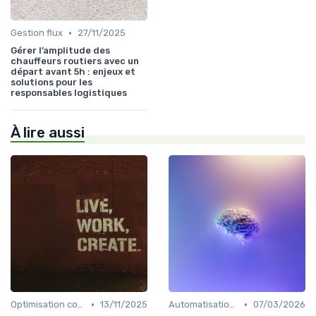
•
Gestion flux
27/11/2025
Gérer l’amplitude des
chauffeurs routiers avec un
départ avant 5h : enjeux et
solutions pour les
responsables logistiques
À lire aussi
•
•
Optimisation coûts
13/11/2025
Automatisation processus
07/03/2026