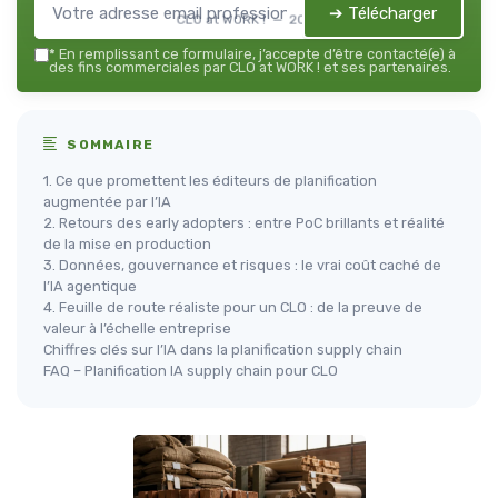
➔ Télécharger
CLO at WORK ! — 2026
*
En remplissant ce formulaire, j’accepte d’être contacté(e) à
des fins commerciales par CLO at WORK ! et ses partenaires.
SOMMAIRE
1. Ce que promettent les éditeurs de planification
augmentée par l’IA
2. Retours des early adopters : entre PoC brillants et réalité
de la mise en production
3. Données, gouvernance et risques : le vrai coût caché de
l’IA agentique
4. Feuille de route réaliste pour un CLO : de la preuve de
valeur à l’échelle entreprise
Chiffres clés sur l’IA dans la planification supply chain
FAQ – Planification IA supply chain pour CLO